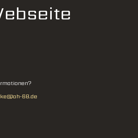
Webseite
ormationen?
ke@ah-68.de