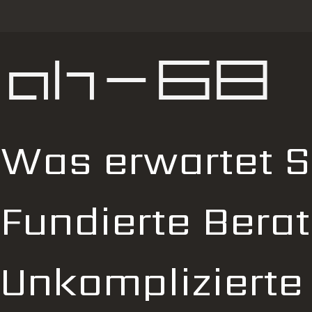
ah-68
Was erwartet S
Fundierte Bera
Unkompliziert